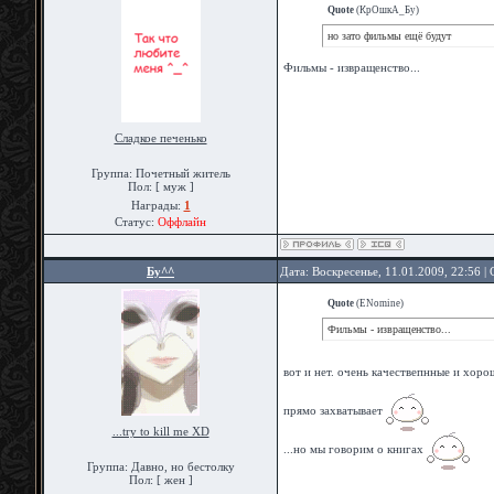
Quote
(
КрОшкА_Бу
)
но зато фильмы ещё будут
Фильмы - извращенство...
Сладкое печенько
Группа: Почетный житель
Пол: [ муж ]
Награды:
1
Статус:
Оффлайн
Бу^^
Дата: Воскресенье, 11.01.2009, 22:56 
Quote
(
ENomine
)
Фильмы - извращенство...
вот и нет. очень качествепнные и хор
прямо захватывает
...try to kill me XD
...но мы говорим о книгах
Группа: Давно, но бестолку
Пол: [ жен ]