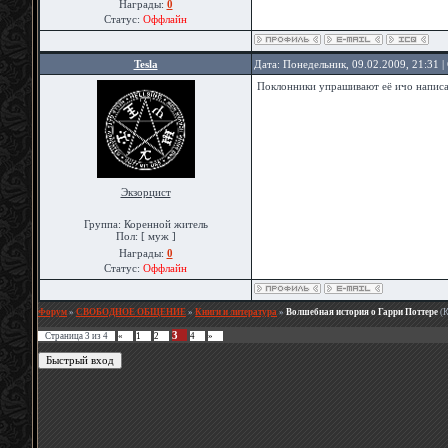
Награды:
0
Статус:
Оффлайн
Tesla
Дата: Понедельник, 09.02.2009, 21:31 
Поклонники упрашивают её ичо написат
Экзорцист
Группа: Коренной житель
Пол: [ муж ]
Награды:
0
Статус:
Оффлайн
Форум
»
СВОБОДНОЕ ОБЩЕНИЕ
»
Книги и литература
»
Волшебная история о Гарри Поттере
(К
3
Страница
3
из
4
«
1
2
4
»