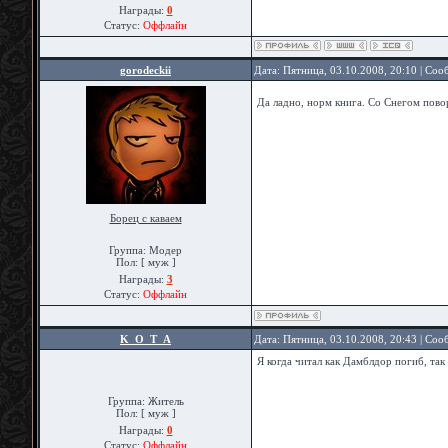
Награды:
0
Статус:
Оффлайн
gorodeckii
Дата: Пятница, 03.10.2008, 20:10 | Со
Да ладно, норм книга. Со Снегом пов
Борец с каваем
Группа: Модер
Пол: [ муж ]
Награды:
3
Статус:
Оффлайн
K_O_T_A
Дата: Пятница, 03.10.2008, 20:43 | Со
Я когда читал как Дамблдор погиб, так 
Группа: Житель
Пол: [ муж ]
Награды:
0
Статус:
Оффлайн