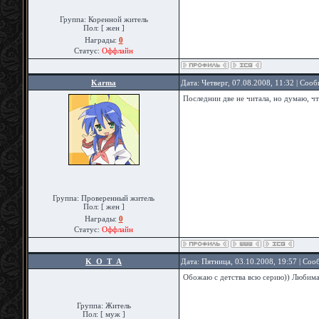
Группа: Коренной житель
Пол: [ жен ]
Награды:
0
Статус:
Оффлайн
Karma
Дата: Четверг, 07.08.2008, 11:32 | Соо
Последнии две не читала, но думаю, что
Группа: Проверенный житель
Пол: [ жен ]
Награды:
0
Статус:
Оффлайн
K_O_T_A
Дата: Пятница, 03.10.2008, 19:57 | Со
Обожаю с детства всю серию)) Любима
Группа: Житель
Пол: [ муж ]