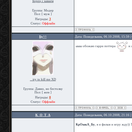
Борец с каваем
Группа: Модер
Пол: [ муж ]
Награды:
3
Статус:
Оффлайн
Бу^^
Дата: Понедельник, 06.10.2008, 15:59 
ыыы обожаю гарри поттера
и 
...try to kill me XD
Группа: Давно, но бестолку
Пол: [ жен ]
Награды:
0
Статус:
Оффлайн
K_O_T_A
Дата: Понедельник, 06.10.2008, 21:16 
КрОшкА_Бу
, я и фильм и игру жду))