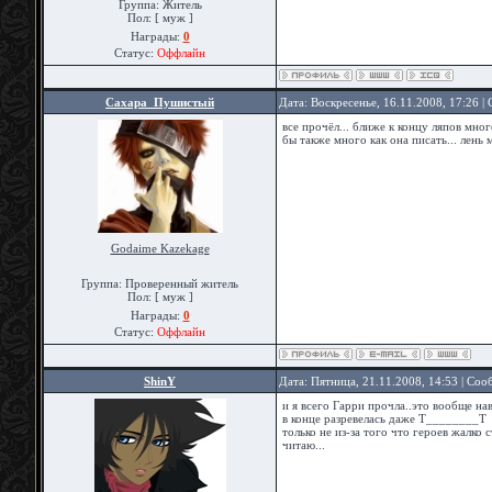
Группа: Житель
Пол: [ муж ]
Награды:
0
Статус:
Оффлайн
Сахара_Пушистый
Дата: Воскресенье, 16.11.2008, 17:26 
все прочёл... ближе к концу ляпов мног
бы также много как она писать... лень 
Godaime Kazekage
Группа: Проверенный житель
Пол: [ муж ]
Награды:
0
Статус:
Оффлайн
ShinY
Дата: Пятница, 21.11.2008, 14:53 | Со
и я всего Гарри прочла..это вообще на
в конце разревелась даже Т________Т
только не из-за того что героев жалко 
читаю...