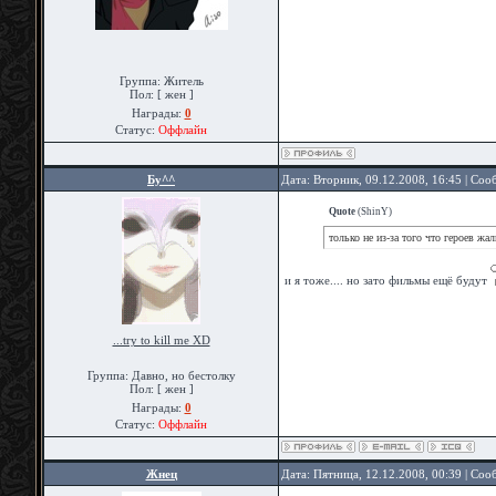
Группа: Житель
Пол: [ жен ]
Награды:
0
Статус:
Оффлайн
Бу^^
Дата: Вторник, 09.12.2008, 16:45 | Со
Quote
(
ShinY
)
только не из-за того что героев жал
и я тоже.... но зато фильмы ещё будут
...try to kill me XD
Группа: Давно, но бестолку
Пол: [ жен ]
Награды:
0
Статус:
Оффлайн
Жнец
Дата: Пятница, 12.12.2008, 00:39 | Со