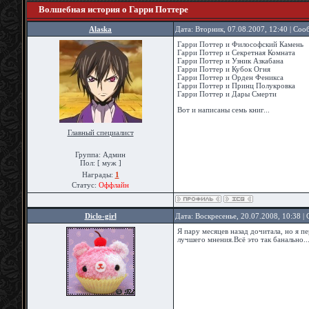
Волшебная история о Гарри Поттере
Alaska
Дата: Вторник, 07.08.2007, 12:40 | Со
Гарри Поттер и Философский Камень
Гарри Поттер и Секретная Комната
Гарри Поттер и Узник Азкабана
Гарри Поттер и Кубок Огня
Гарри Поттер и Орден Феникса
Гарри Поттер и Принц Полукровка
Гарри Поттер и Дары Смерти
Вот и написаны семь книг...
Главный специалист
Группа: Админ
Пол: [ муж ]
Награды:
1
Статус:
Оффлайн
Diclo-girl
Дата: Воскресенье, 20.07.2008, 10:38 
Я пару месяцев назад дочитала, но я п
лучшего мнения.Всё это так банально...