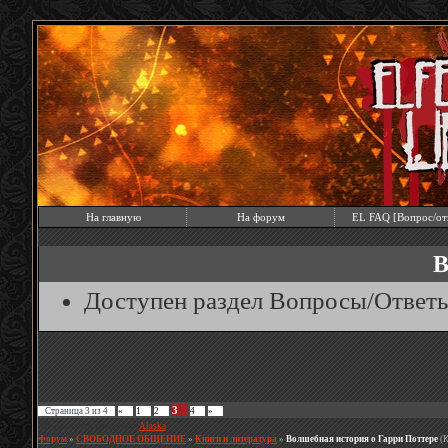
На главную
На форум
EL FAQ [Вопрос/от
В
Доступен раздел Вопросы/Ответ
3
Страница
3
из
4
«
1
2
4
»
Модератор форума:
Alaska
Форум
»
СВОБОДНОЕ ОБЩЕНИЕ
»
Книги и литература
»
Волшебная история о Гарри Поттере
(К