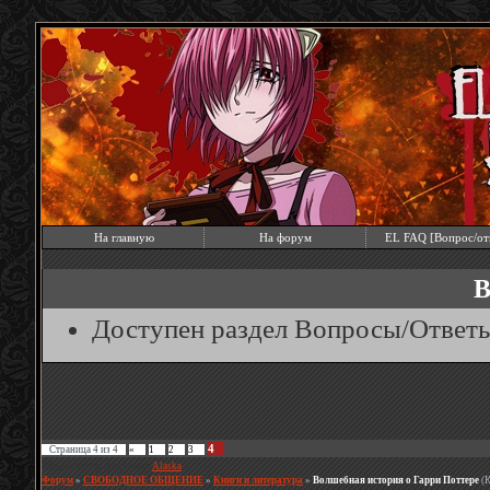
На главную
На форум
EL FAQ [Вопрос/от
В
Доступен раздел Вопросы/Ответ
4
Страница
4
из
4
«
1
2
3
Модератор форума:
Alaska
Форум
»
СВОБОДНОЕ ОБЩЕНИЕ
»
Книги и литература
»
Волшебная история о Гарри Поттере
(К