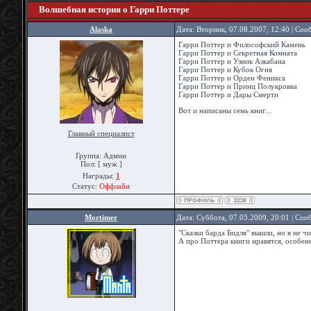
Волшебная история о Гарри Поттере
Alaska
Дата: Вторник, 07.08.2007, 12:40 | Со
Гарри Поттер и Философский Камень
Гарри Поттер и Секретная Комната
Гарри Поттер и Узник Азкабана
Гарри Поттер и Кубок Огня
Гарри Поттер и Орден Феникса
Гарри Поттер и Принц Полукровка
Гарри Поттер и Дары Смерти
Вот и написаны семь книг...
Главный специалист
Группа: Админ
Пол: [ муж ]
Награды:
1
Статус:
Оффлайн
Mortimer
Дата: Суббота, 07.03.2009, 20:01 | Со
"Сказки барда Бидля" вышли, но я не чи
А про Поттера книги нравятся, особен