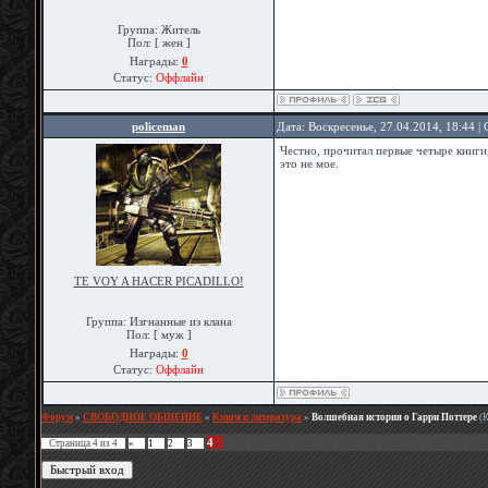
Группа: Житель
Пол: [ жен ]
Награды:
0
Статус:
Оффлайн
policeman
Дата: Воскресенье, 27.04.2014, 18:44 
Честно, прочитал первые четыре книги,
это не мое.
TE VOY A HACER PICADILLO!
Группа: Изгнанные из клана
Пол: [ муж ]
Награды:
0
Статус:
Оффлайн
Форум
»
СВОБОДНОЕ ОБЩЕНИЕ
»
Книги и литература
»
Волшебная история о Гарри Поттере
(К
4
Страница
4
из
4
«
1
2
3