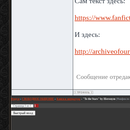
Сам текст здесь:
https://www.fanfic
И здесь:
http://archiveofo
Сообщение отреда
Форум
»
СВОБОДНОЕ ОБЩЕНИЕ
»
Книги и литература
»
"To the Stars" by Hieronym
(Фанфик по
1
Страница
1
из
1