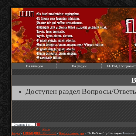
На главную
На форум
EL FAQ [Вопрос/от
В
Доступен раздел Вопросы/Ответ
1
Страница
1
из
1
Модератор форума:
Alaska
Форум
»
СВОБОДНОЕ ОБЩЕНИЕ
»
Книги и литература
»
"To the Stars" by Hieronym
(Фанфик по