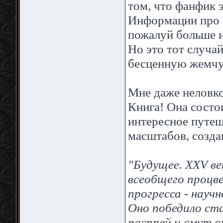
том, что фанфик 
Информации про не
пожалуй больше н
Но это тот случа
бесценную жемчу
Мне даже неловко
Книга! Она состои
интересное путеш
масштабов, создан
"Будущее. XXV ве
всеобщего процв
прогресса - научн
Оно победило ста
распрей и смут о