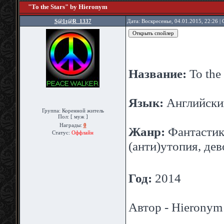
"To the Stars" by Hieronym
S@1t@R_1337
Дата: Воскресенье, 04.01.2015, 22:26 
Название:
To the 
Язык:
Английски
Группа: Коренной житель
Пол: [ муж ]
Награды:
0
Жанр:
Фантастика
Статус:
Оффлайн
(анти)утопия, д
Год:
2014
Автор - Hieronym