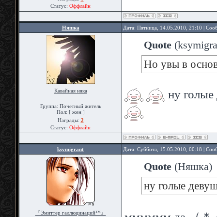
Статус:
Оффлайн
Няшка
Дата: Пятница, 14.05.2010, 21:10 | Со
Quote
(
ksymigra
Но увы в основ
ну голые
Кавайная няка
Группа: Почетный житель
Пол: [ жен ]
Награды:
2
Статус:
Оффлайн
ksymigrant
Дата: Суббота, 15.05.2010, 00:18 | Со
Quote
(
Няшка
)
ну голые деву
мммммм да 
『Эмиттер галлюцинаций™』