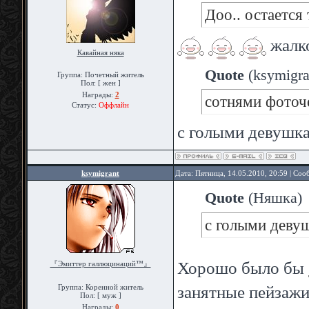
Доо.. остается
жалк
Кавайная няка
Quote
(
ksymigra
Группа: Почетный житель
Пол: [ жен ]
Награды:
2
сотнями фоточ
Статус:
Оффлайн
с голыми девушк
ksymigrant
Дата: Пятница, 14.05.2010, 20:59 | Со
Quote
(
Няшка
)
с голыми деву
Хорошо было бы
『Эмиттер галлюцинаций™』
занятные пейзажи
Группа: Коренной житель
Пол: [ муж ]
Награды:
0