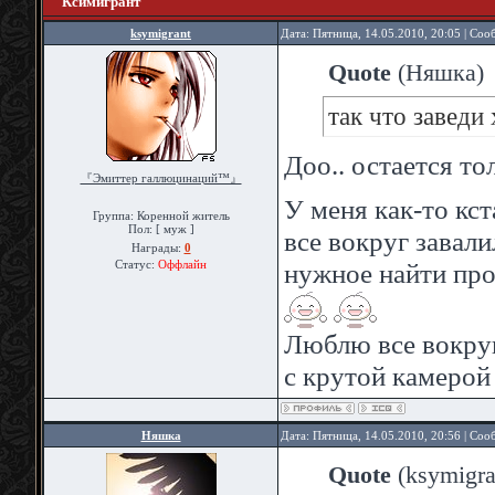
Ксимигрант
ksymigrant
Дата: Пятница, 14.05.2010, 20:05 | Со
Quote
(
Няшка
)
так что заведи
Доо.. остается то
『Эмиттер галлюцинаций™』
У меня как-то кст
Группа: Коренной житель
Пол: [ муж ]
все вокруг завали
Награды:
0
нужное найти пр
Статус:
Оффлайн
Люблю все вокруг
с крутой камерой 
Няшка
Дата: Пятница, 14.05.2010, 20:56 | Со
Quote
(
ksymigra