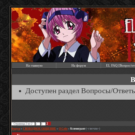
На главную
На форум
EL FAQ [Вопрос/от
В
Доступен раздел Вопросы/Ответ
2
Страница
2
из
2
«
1
Форум
»
СВОБОДНОЕ ОБЩЕНИЕ
»
О Себе
»
Ксимигрант
(~глючим~)