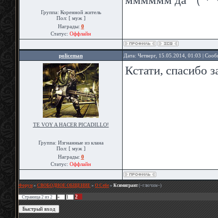
Группа: Коренной житель
Пол: [ муж ]
Награды:
0
Статус:
Оффлайн
policeman
Дата: Четверг, 15.05.2014, 01:03 | Соо
Кстати, спасибо 
TE VOY A HACER PICADILLO!
Группа: Изгнанные из клана
Пол: [ муж ]
Награды:
0
Статус:
Оффлайн
Форум
»
СВОБОДНОЕ ОБЩЕНИЕ
»
О Себе
»
Ксимигрант
(~глючим~)
2
Страница
2
из
2
«
1