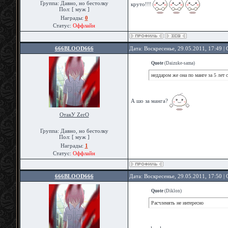
Группа: Давно, но бестолку
круто!!!
Пол: [ муж ]
Награды:
0
Статус:
Оффлайн
666BLOOD666
Дата: Воскресенье, 29.05.2011, 17:49 
Quote
(
Daizuke-sama
)
неддаром же она по манге за 5 лет 
А шо за манга?
ОтакУ ZerO
Группа: Давно, но бестолку
Пол: [ муж ]
Награды:
1
Статус:
Оффлайн
666BLOOD666
Дата: Воскресенье, 29.05.2011, 17:50 
Quote
(
Diklon
)
Расчленять не интересно