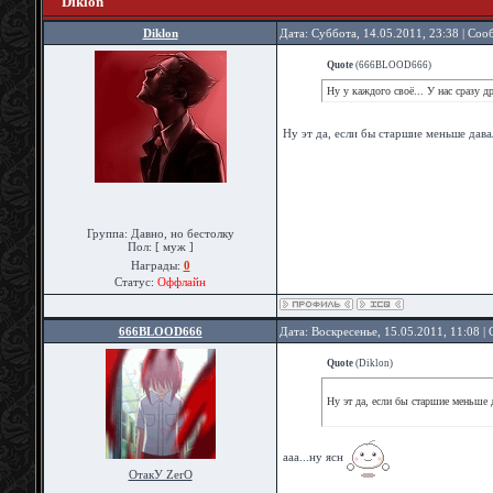
Diklon
Diklon
Дата: Суббота, 14.05.2011, 23:38 | Со
Quote
(
666BLOOD666
)
Ну у каждого своё... У нас сразу 
Ну эт да, если бы старшие меньше дав
Группа: Давно, но бестолку
Пол: [ муж ]
Награды:
0
Статус:
Оффлайн
666BLOOD666
Дата: Воскресенье, 15.05.2011, 11:08 
Quote
(
Diklon
)
Ну эт да, если бы старшие меньше
ааа...ну ясн
ОтакУ ZerO