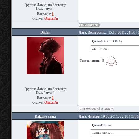
Группа: Давно, но бестолку
Пол: [ муж ]
Награды:
1
Статус:
Оффлайн
Diklon
Дата: Воскресенье, 15.05.2011, 21:56 
Quote
(
666BLOOD666
)
ааа...ну ясн
Такова жизнь !!!
Группа: Давно, но бестолку
Пол: [ муж ]
Награды:
0
Статус:
Оффлайн
Daizuke-sama
Дата: Четверг, 19.05.2011, 22:18 | Соо
Quote
(
Diklon
)
Такова жизнь !!!