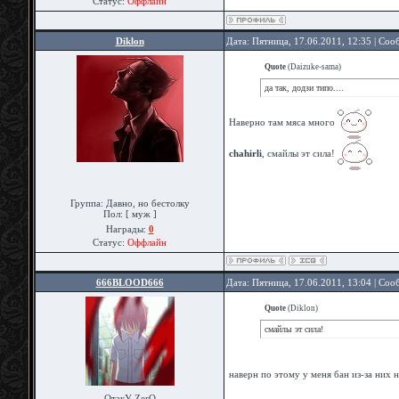
Статус:
Оффлайн
Diklon
Дата: Пятница, 17.06.2011, 12:35 | Со
Quote
(
Daizuke-sama
)
да так, додзи типо....
Наверно там мяса много
chahirli
, смайлы эт сила!
Группа: Давно, но бестолку
Пол: [ муж ]
Награды:
0
Статус:
Оффлайн
666BLOOD666
Дата: Пятница, 17.06.2011, 13:04 | Со
Quote
(
Diklon
)
смайлы эт сила!
наверн по этому у меня бан из-за них 
ОтакУ ZerO