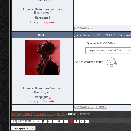
Группа: Давно, но бестолку
Пол: [ муж ]
Награды:
1
Статус:
Оффлайн
Diklon
Дата: Пятница, 17.06.2011, 13:55 | Со
Quote
(
666BLOOD666
)
наверн по этому у меня бан из-за н
За злоупотребление?
Группа: Давно, но бестолку
Пол: [ муж ]
Награды:
0
Статус:
Оффлайн
Форум
»
СВОБОДНОЕ ОБЩЕНИЕ
»
О Себе
»
Diklon
(Кимасё!!!)
10
Страница
10
из
12
«
1
2
…
8
9
11
12
»