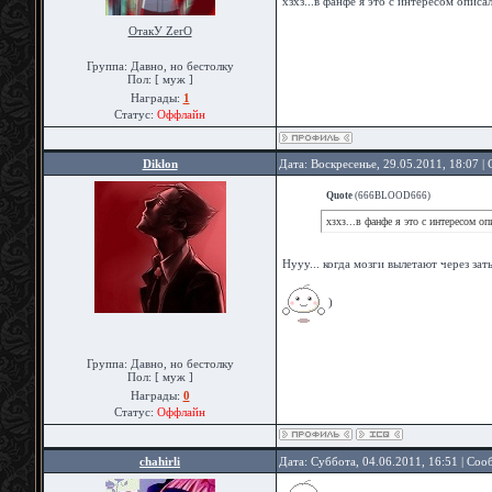
хзхз...в фанфе я это с интересом описа
ОтакУ ZerO
Группа: Давно, но бестолку
Пол: [ муж ]
Награды:
1
Статус:
Оффлайн
Diklon
Дата: Воскресенье, 29.05.2011, 18:07 
Quote
(
666BLOOD666
)
хзхз...в фанфе я это с интересом оп
Нууу... когда мозги вылетают через за
)
Группа: Давно, но бестолку
Пол: [ муж ]
Награды:
0
Статус:
Оффлайн
chahirli
Дата: Суббота, 04.06.2011, 16:51 | Со