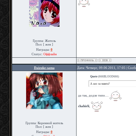
Группа: Житель
Пол: [ жен ]
Награды:
0
Статус:
Оффлайн
Daizuke-sama
Дата: Четверг, 09.06.2011, 17:05 | Соо
Quote
(
666BLOOD666
)
А шо за манга?
да так, додзи типо....
chahirli
,
Группа: Коренной житель
Пол: [ жен ]
Награды:
0