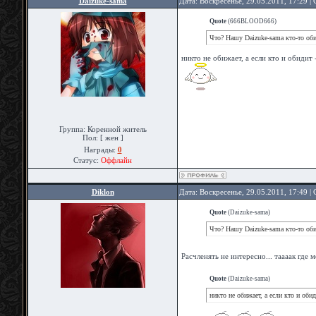
Daizuke-sama
Дата: Воскресенье, 29.05.2011, 17:29 
Quote
(
666BLOOD666
)
Что? Нашу Daizuke-sama кто-то об
никто не обижает, а если кто и обидит
Группа: Коренной житель
Пол: [ жен ]
Награды:
0
Статус:
Оффлайн
Diklon
Дата: Воскресенье, 29.05.2011, 17:49 
Quote
(
Daizuke-sama
)
Что? Нашу Daizuke-sama кто-то оби
Расчленять не интересно... таааак где
Quote
(
Daizuke-sama
)
никто не обижает, а если кто и оби