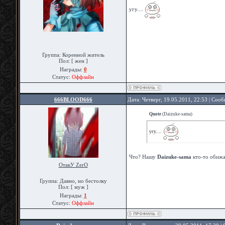
угу....
Группа: Коренной житель
Пол: [ жен ]
Награды:
0
Статус:
Оффлайн
666BLOOD666
Дата: Четверг, 19.05.2011, 22:53 | Соо
Quote
(
Daizuke-sama
)
угу....
Что? Нашу
Daizuke-sama
кто-то обижа
ОтакУ ZerO
Группа: Давно, но бестолку
Пол: [ муж ]
Награды:
1
Статус:
Оффлайн