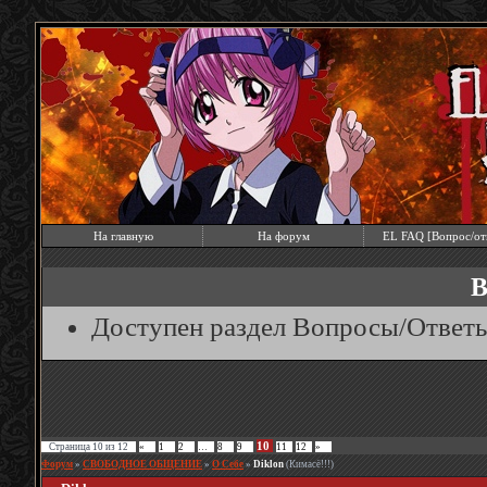
На главную
На форум
EL FAQ [Вопрос/от
В
Доступен раздел Вопросы/Ответ
10
Страница
10
из
12
«
1
2
…
8
9
11
12
»
Форум
»
СВОБОДНОЕ ОБЩЕНИЕ
»
О Себе
»
Diklon
(Кимасё!!!)