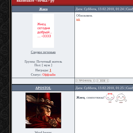
вконтакте <точка> ру
Жнец
Дата: Суббота, 13.02.2010, 01:24 | Со
Обновляем.
ых
Сладкое печенько
Группа: Почетный житель
Пол: [ муж ]
Награды:
1
Статус:
Оффлайн
APOSTOL
Дата: Суббота, 13.02.2010, 01:25 | Со
Жнец
, симпотяжка!
Word bearer