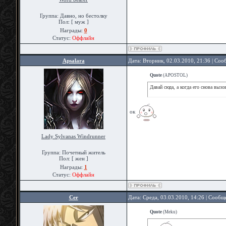
Группа: Давно, но бестолку
Пол: [ муж ]
Награды:
0
Статус:
Оффлайн
Apsalara
Дата: Вторник, 02.03.2010, 21:36 | Со
Quote
(
APOSTOL
)
Давай сюда, а когда его снова вызо
ок
Lady Sylvanas Windrunner
Группа: Почетный житель
Пол: [ жен ]
Награды:
1
Статус:
Оффлайн
Cer
Дата: Среда, 03.03.2010, 14:26 | Сооб
Quote
(
Meku
)