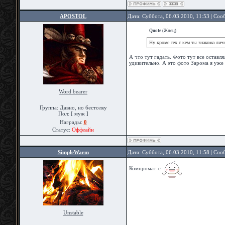
APOSTOL
Дата: Суббота, 06.03.2010, 11:53 | Со
Quote
(
Жнец
)
Ну кроме тех с кем ты знакома лич
А что тут гадать. Фото тут все оставл
удивительно. А это фото Зарома я уже 
Word bearer
Группа: Давно, но бестолку
Пол: [ муж ]
Награды:
0
Статус:
Оффлайн
SimpleWarm
Дата: Суббота, 06.03.2010, 11:58 | Со
Компромат-с
Unstable