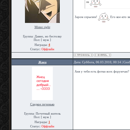
ок
Заром серьезен!
Его кое-кто з
Mister right
Группа: Давно, но бестолку
Пол: [ муж ]
Награды:
4
Статус:
Оффлайн
Жнец
Дата: Суббота, 06.03.2010, 00:14 | Со
Аня у тебя есть фотки всех форумчан?
Сладкое печенько
Группа: Почетный житель
Пол: [ муж ]
Награды:
1
Статус:
Оффлайн