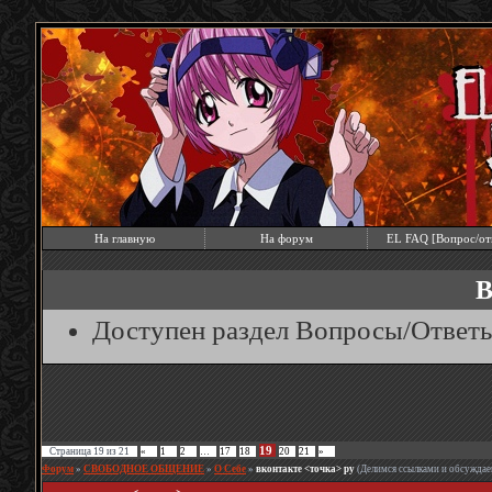
На главную
На форум
EL FAQ [Вопрос/от
В
Доступен раздел Вопросы/Ответ
19
Страница
19
из
21
«
1
2
…
17
18
20
21
»
Форум
»
СВОБОДНОЕ ОБЩЕНИЕ
»
О Себе
»
вконтакте <точка> ру
(Делимся ссылками и обсужда