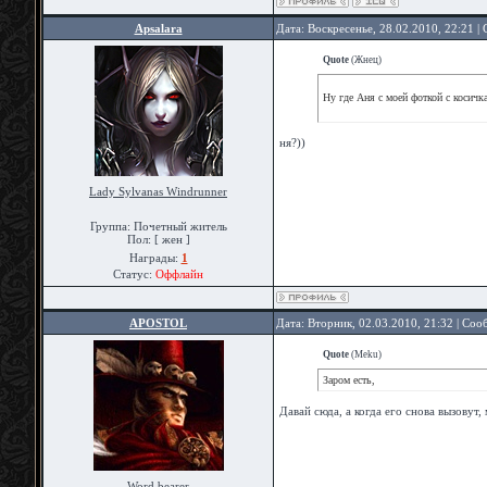
Apsalara
Дата: Воскресенье, 28.02.2010, 22:21 
Quote
(
Жнец
)
Ну где Аня с моей фоткой с косичк
ня?))
Lady Sylvanas Windrunner
Группа: Почетный житель
Пол: [ жен ]
Награды:
1
Статус:
Оффлайн
APOSTOL
Дата: Вторник, 02.03.2010, 21:32 | Со
Quote
(
Meku
)
Заром есть,
Давай сюда, а когда его снова вызовут
Word bearer