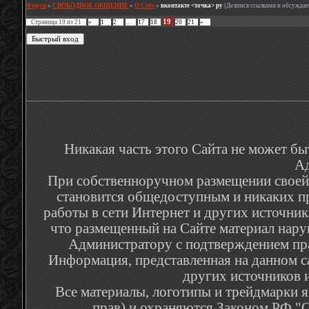
Форум
»
СВОБОДНОЕ ОБЩЕНИЕ
»
О Себе
»
вконтакте <точка> ру
(Делимся ссылками и обсужда
19
Страница
19
из
21
«
1
2
…
17
18
20
21
»
Никакая часть этого Сайта не может бы
Ад
При собственноручном размещении своей р
становится общедоступным и никаких п
работы в сети Интернет и других источник
что размещенный на Сайте материал наруш
Администратору с подтверждением пра
Информация, представленная на данном са
других источников и
Все материалы, логотипы и трейдмарки я
прав) и охраняются Законом РФ "О