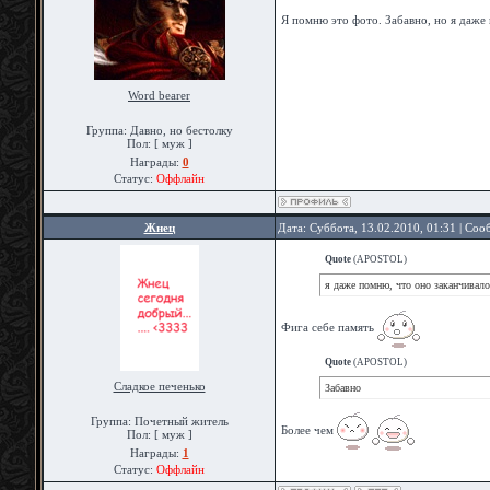
Я помню это фото. Забавно, но я даже
Word bearer
Группа: Давно, но бестолку
Пол: [ муж ]
Награды:
0
Статус:
Оффлайн
Жнец
Дата: Суббота, 13.02.2010, 01:31 | Со
Quote
(
APOSTOL
)
я даже помню, что оно заканчивало
Фига себе память
Quote
(
APOSTOL
)
Сладкое печенько
Забавно
Группа: Почетный житель
Более чем
Пол: [ муж ]
Награды:
1
Статус:
Оффлайн