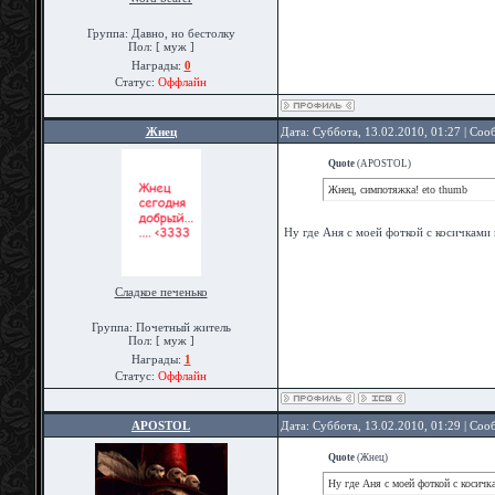
Группа: Давно, но бестолку
Пол: [ муж ]
Награды:
0
Статус:
Оффлайн
Жнец
Дата: Суббота, 13.02.2010, 01:27 | Со
Quote
(
APOSTOL
)
Жнец, симпотяжка! eto thumb
Ну где Аня с моей фоткой с косичками
Сладкое печенько
Группа: Почетный житель
Пол: [ муж ]
Награды:
1
Статус:
Оффлайн
APOSTOL
Дата: Суббота, 13.02.2010, 01:29 | Со
Quote
(
Жнец
)
Ну где Аня с моей фоткой с косичк