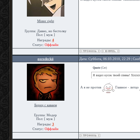
Mister right
Группа: Давно, но бестолку
Пол: [ муж ]
Награды:
4
Статус:
Оффлайн
gorodeckii
Дата: Суббота, 06.03.2010, 22:29 | Со
Quote
(
Cer
)
Я видел кусок твоей спины! Xixixix
А я не против
Главное - литцо
Борец с каваем
Группа: Модер
Пол: [ муж ]
Награды:
3
Статус:
Оффлайн