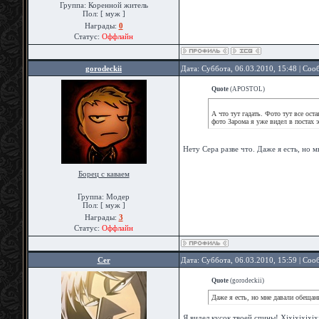
Группа: Коренной житель
Пол: [ муж ]
Награды:
0
Статус:
Оффлайн
gorodeckii
Дата: Суббота, 06.03.2010, 15:48 | Со
Quote
(
APOSTOL
)
А что тут гадать. Фото тут все ос
фото Зарома я уже видел в постах 
Нету Сера разве что. Даже я есть, но 
Борец с каваем
Группа: Модер
Пол: [ муж ]
Награды:
3
Статус:
Оффлайн
Cer
Дата: Суббота, 06.03.2010, 15:59 | Со
Quote
(
gorodeckii
)
Даже я есть, но мне давали обещан
Я видел кусок твоей спины! Xixixixixixi