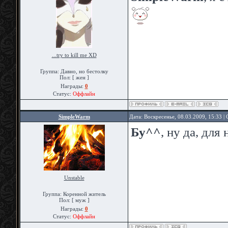
...try to kill me XD
Группа: Давно, но бестолку
Пол: [ жен ]
Награды:
0
Статус:
Оффлайн
SimpleWarm
Дата: Воскресенье, 08.03.2009, 15:33 
Бу^^
, ну да, дл
Unstable
Группа: Коренной житель
Пол: [ муж ]
Награды:
0
Статус:
Оффлайн