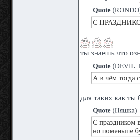
Quote
(
RONDO
С ПРАЗДНИ
ты знаешь что оз
Quote
(
DEVIL_
А в чём тогда с
для таких как ты
Quote
(
Няшка
)
С праздником 
но поменьше б