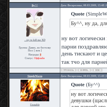
Бу^^
Дата: Воскресенье, 08.03.2009, 15:48 
Quote
(
SimpleW
Бу^^, ну да, д
ну вот логически
...try to kill me XD
парни поздравляю
Группа: Давно, но бестолку
Пол: [ жен ]
день тискают и ц
Награды:
0
Статус:
Оффлайн
так тчо для парн
SimpleWarm
Дата: Воскресенье, 08.03.2009, 15:49 
Quote
(
Бу^^
)
ну вот логиче
девушки (щасли
Unstable
для парней это