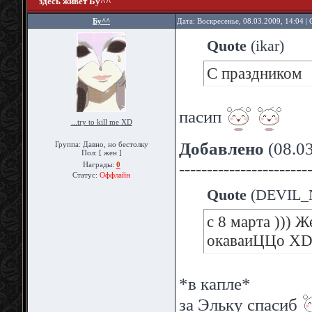
здесь живёт Бу^^
Бу^^
Дата: Воскресенье, 08.03.2009, 14:04 
Quote
(
ikar
)
С праздником
пасип
...try to kill me XD
Добавлено
(08.03
Группа: Давно, но бестолку
Пол: [ жен ]
-----------------------
Награды:
0
Статус:
Оффлайн
Quote
(
DEVIL_
с 8 марта ))) 
окаваиЦЦо XDD
*в капле*
за Эльку спасиб