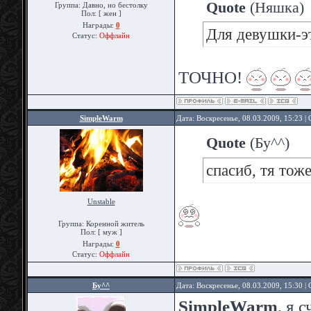
Quote
(
Няшка
)
Группа: Давно, но бестолку
Пол: [ жен ]
Награды:
0
Для девушки-э
Статус:
Оффлайн
ТОЧНО!
SimpleWarm
Дата: Воскресенье, 08.03.2009, 15:23 
Quote
(
Бу^^
)
спасиб, тя тож
Unstable
Группа: Коренной житель
Пол: [ муж ]
Награды:
0
Статус:
Оффлайн
Бу^^
Дата: Воскресенье, 08.03.2009, 15:30 
SimpleWarm
, я 