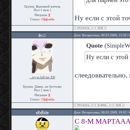
Группа: Коренной житель
Пол: [ муж ]
Награды:
0
Ну если с этой т
Статус:
Оффлайн
Бу^^
Дата: Воскресенье, 08.03.2009, 15:50 
Quote
(
SimpleW
Ну если с этой
слеедоввательно,
...try to kill me XD
Группа: Давно, но бестолку
Пол: [ жен ]
Награды:
0
Статус:
Оффлайн
кРеЙзЗи
Дата: Воскресенье, 08.03.2009, 19:02 
С 8-М МАРТА