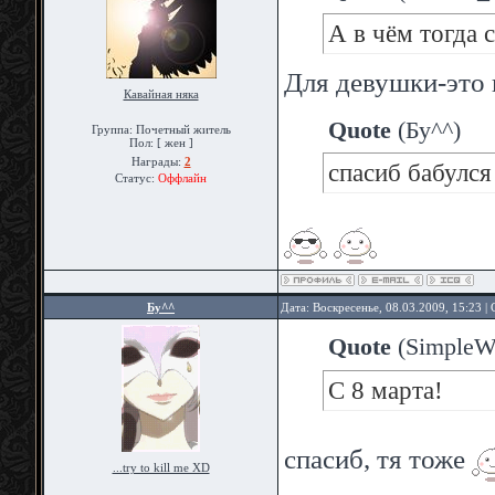
А в чём тогда с
Для девушки-это 
Кавайная няка
Quote
(
Бу^^
)
Группа: Почетный житель
Пол: [ жен ]
Награды:
2
спасиб бабулся
Статус:
Оффлайн
Бу^^
Дата: Воскресенье, 08.03.2009, 15:23 
Quote
(
SimpleW
С 8 марта!
спасиб, тя тоже
...try to kill me XD