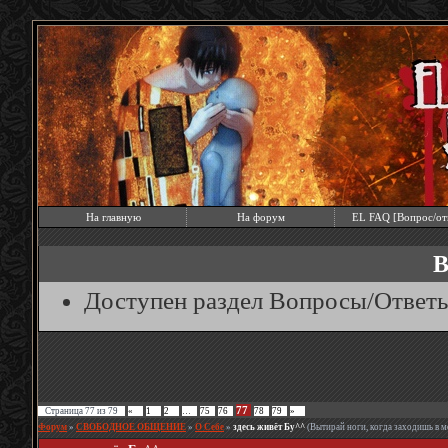
На главную
На форум
EL FAQ [Вопрос/от
В
Доступен раздел Вопросы/Ответ
77
Страница
77
из
79
«
1
2
…
75
76
78
79
»
Форум
»
СВОБОДНОЕ ОБЩЕНИЕ
»
О Себе
»
здесь живёт Бу^^
(Вытирай ноги, когда заходишь в 