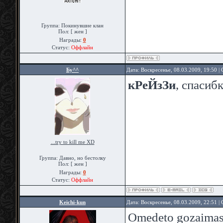
Группа: Покинувшие клан
Пол: [ жен ]
Награды:
0
Статус:
Оффлайн
Бу^^
Дата: Воскресенье, 08.03.2009, 19:50 
кРеЙзЗи
, спасиб
...try to kill me XD
Группа: Давно, но бестолку
Пол: [ жен ]
Награды:
0
Статус:
Оффлайн
Keichi-kun
Дата: Воскресенье, 08.03.2009, 22:51 
Omedeto gozaimasu