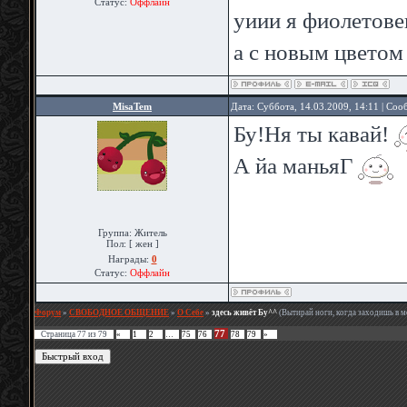
Статус:
Оффлайн
уиии я фиолетов
а с новым цветом
MisaTem
Дата: Суббота, 14.03.2009, 14:11 | Со
Бу!Ня ты кавай!
А йа маньяГ
Группа: Житель
Пол: [ жен ]
Награды:
0
Статус:
Оффлайн
Форум
»
СВОБОДНОЕ ОБЩЕНИЕ
»
О Себе
»
здесь живёт Бу^^
(Вытирай ноги, когда заходишь в 
77
Страница
77
из
79
«
1
2
…
75
76
78
79
»