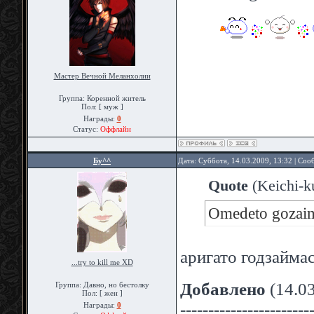
Мастер Вечной Меланхолии
Группа: Коренной житель
Пол: [ муж ]
Награды:
0
Статус:
Оффлайн
Бу^^
Дата: Суббота, 14.03.2009, 13:32 | Со
Quote
(
Keichi-k
Omedeto gozaim
аригато годзайма
...try to kill me XD
Добавлено
(14.03
Группа: Давно, но бестолку
Пол: [ жен ]
-----------------------
Награды:
0