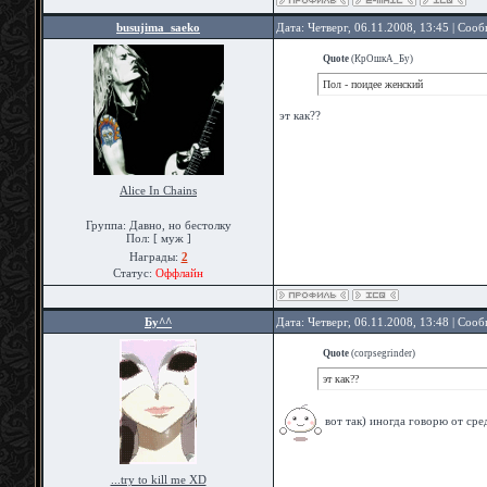
busujima_saeko
Дата: Четверг, 06.11.2008, 13:45 | Соо
Quote
(
КрОшкА_Бу
)
Пол - поидее женский
эт как??
Alice In Chains
Группа: Давно, но бестолку
Пол: [ муж ]
Награды:
2
Статус:
Оффлайн
Бу^^
Дата: Четверг, 06.11.2008, 13:48 | Соо
Quote
(
corpsegrinder
)
эт как??
вот так) иногда говорю от сре
...try to kill me XD