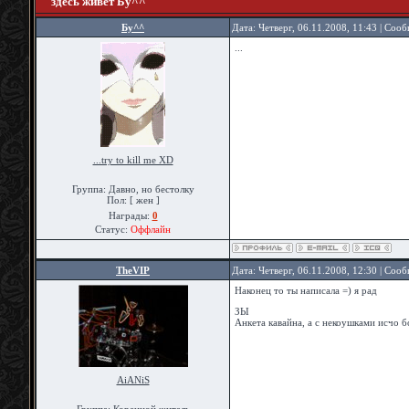
здесь живёт Бу^^
Бу^^
Дата: Четверг, 06.11.2008, 11:43 | Соо
...
...try to kill me XD
Группа: Давно, но бестолку
Пол: [ жен ]
Награды:
0
Статус:
Оффлайн
TheVIP
Дата: Четверг, 06.11.2008, 12:30 | Соо
Наконец то ты написала =) я рад
ЗЫ
Анкета кавайна, а с некоушками исчо 
AiANiS