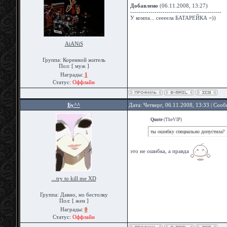
Добавлено
(06.11.2008, 13:27)
---------------------------------------------
У компа... сеееела БАТАРЕЙКА =))
AiANiS
Группа: Коренной житель
Пол: [ муж ]
Награды:
1
Статус:
Оффлайн
Бу^^
Дата: Четверг, 06.11.2008, 13:33 | Соо
Quote
(
TheVIP
)
ты ошибку специально допустила?
это не ошибка, а правда
...try to kill me XD
Группа: Давно, но бестолку
Пол: [ жен ]
Награды:
0
Статус:
Оффлайн