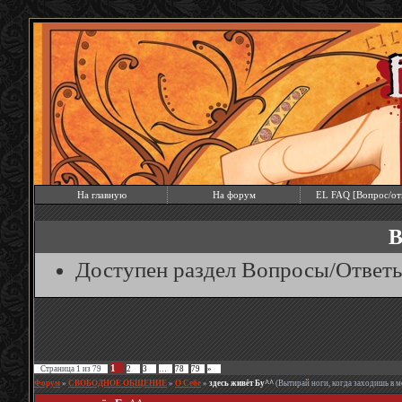
На главную
На форум
EL FAQ [Вопрос/от
В
Доступен раздел Вопросы/Ответ
1
Страница
1
из
79
2
3
…
78
79
»
Форум
»
СВОБОДНОЕ ОБЩЕНИЕ
»
О Себе
»
здесь живёт Бу^^
(Вытирай ноги, когда заходишь в 