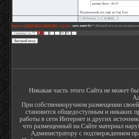
размер Ноги - 36-37
Нормальный,это ещё не big foot.
Форум
»
СВОБОДНОЕ ОБЩЕНИЕ
»
О Себе
»
здесь живёт Бу^^
(Вытирай ноги, когда заходишь в 
1
Страница
1
из
79
2
3
…
78
79
»
Никакая часть этого Сайта не может бы
Ад
При собственноручном размещении своей р
становится общедоступным и никаких п
работы в сети Интернет и других источник
что размещенный на Сайте материал наруш
Администратору с подтверждением пра