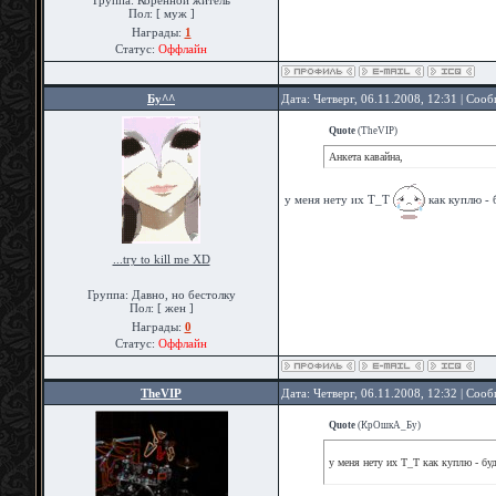
Группа: Коренной житель
Пол: [ муж ]
Награды:
1
Статус:
Оффлайн
Бу^^
Дата: Четверг, 06.11.2008, 12:31 | Соо
Quote
(
TheVIP
)
Анкета кавайна,
у меня нету их Т_Т
как куплю - 
...try to kill me XD
Группа: Давно, но бестолку
Пол: [ жен ]
Награды:
0
Статус:
Оффлайн
TheVIP
Дата: Четверг, 06.11.2008, 12:32 | Соо
Quote
(
КрОшкА_Бу
)
у меня нету их Т_Т как куплю - бу