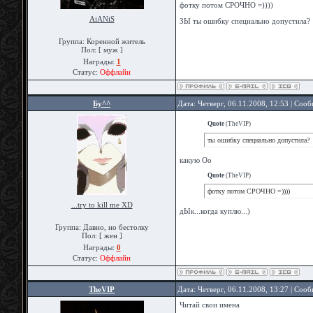
фотку потом СРОЧНО =))))
AiANiS
ЗЫ ты ошибку специально допустила?
Группа: Коренной житель
Пол: [ муж ]
Награды:
1
Статус:
Оффлайн
Бу^^
Дата: Четверг, 06.11.2008, 12:53 | Соо
Quote
(
TheVIP
)
ты ошибку специально допустила?
какую Оо
Quote
(
TheVIP
)
фотку потом СРОЧНО =))))
...try to kill me XD
дЫк...когда куплю...)
Группа: Давно, но бестолку
Пол: [ жен ]
Награды:
0
Статус:
Оффлайн
TheVIP
Дата: Четверг, 06.11.2008, 13:27 | Соо
Читай свои имена