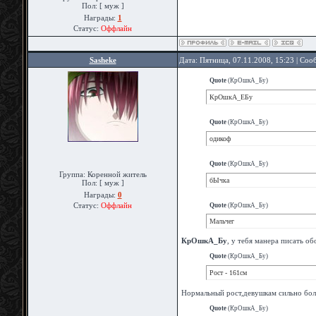
Пол: [ муж ]
Награды:
1
Статус:
Оффлайн
Sasheke
Дата: Пятница, 07.11.2008, 15:23 | Со
Quote
(
КрОшкА_Бу
)
КрОшкА_ЕБу
Quote
(
КрОшкА_Бу
)
одикоф
Quote
(
КрОшкА_Бу
)
Группа: Коренной житель
бЫчка
Пол: [ муж ]
Награды:
0
Статус:
Оффлайн
Quote
(
КрОшкА_Бу
)
Мальчег
КрОшкА_Бу
, у тебя манера писать об
Quote
(
КрОшкА_Бу
)
Рост - 161см
Нормальный рост,девушкам сильно бол
Quote
(
КрОшкА_Бу
)