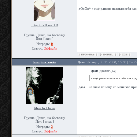
дОоОо* я ещё раньше называл себя ка
...try to kill me XD
Группа: Давно, но бестолку
Пол: [ жен ]
Награды:
0
Статус:
Оффлайн
busujima_saeko
Дата: Четверг, 06.11.2008, 15:30 | Соо
Quote
(
КрОшкА_Бу
)
я ещё раньше называл себя как сре
дааа... не знаю почему но меня это при
Alice In Chains
Группа: Давно, но бестолку
Пол: [ муж ]
Награды:
2
Статус:
Оффлайн