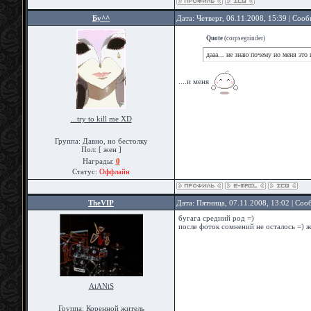
Бу^^
Дата: Четверг, 06.11.2008, 15:39 | Соо
Quote
(
corpsegrinder
)
дааа... не знаю почему но меня это 
....и меня
...try to kill me XD
Группа: Давно, но бестолку
Пол: [ жен ]
Награды:
0
Статус:
Оффлайн
TheVIP
Дата: Пятница, 07.11.2008, 13:02 | Со
бугага средний род =)
после фоток сомнений не осталось =) 
AiANiS
Группа: Коренной житель