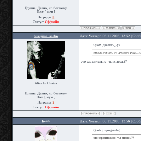
Группа: Давно, но бестолку
Пол: [ жен ]
Награды:
0
Статус:
Оффлайн
busujima_saeko
Дата: Четверг, 06.11.2008, 13:52 | Соо
Quote
(
КрОшкА_Бу
)
иногда говорю от среднего рода...
это заразительно! ты знаешь??
Alice In Chains
Группа: Давно, но бестолку
Пол: [ муж ]
Награды:
2
Статус:
Оффлайн
Бу^^
Дата: Четверг, 06.11.2008, 13:56 | Соо
Quote
(
corpsegrinder
)
это заразительно! ты знаешь??