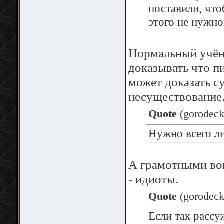
поставили, чтоб
этого не нужно
Нормальный учёны
доказывать что п
может доказать с
несуществование
Quote
(
gorodeck
Нужно всего л
А грамотными во
- идиоты.
Quote
(
gorodeck
Если так рассу