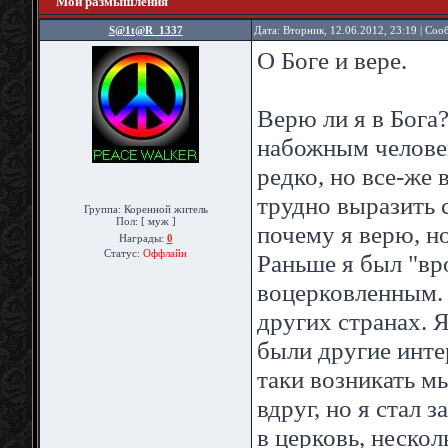
Мои размышления
S@1t@R_1337
Дата: Вторник, 12.06.2012, 23:19 | Со
О Боге и вере.
Верю ли я в Бога?
набожным человек
редко, но все-же 
трудно выразить 
Группа: Коренной житель
Пол: [ муж ]
почему я верю, но
Награды:
0
Статус:
Оффлайн
Раньше я был "вр
воцерковленным. 
других странах. 
были другие интер
таки возникать мы
вдруг, но я стал 
в церковь, неско