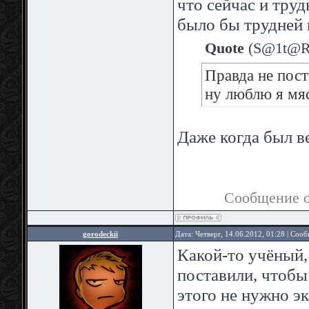
что сейчас и труд
было бы трудней и
Quote
(
S@1t@R
Правда не пост
ну люблю я мя
Даже когда был в
Сообщение 
gorodeckii
Дата: Четверг, 14.06.2012, 01:28 | Соо
Какой-то учёный,
поставили, чтобы 
этого не нужно э