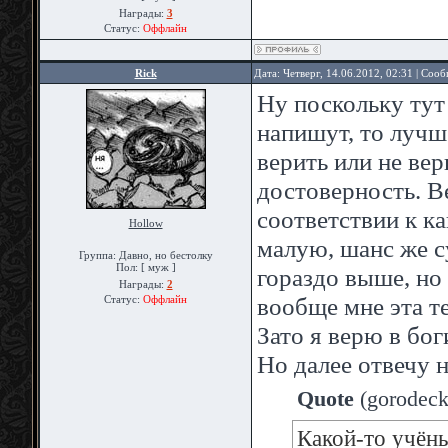
Награды:
3
Статус:
Оффлайн
Rick
Дата: Четверг, 14.06.2012, 02:31 | Соо
Ну поскольку тут
напишут, то лучш
верить или не вер
достоверность. В
соответствии к к
Hollow
малую, шанс же с
Группа: Давно, но бестолку
Пол: [ муж ]
гораздо выше, но
Награды:
2
вообще мне эта т
Статус:
Оффлайн
Зато я верю в бо
Но далее отвечу 
Quote
(
gorodeck
Какой-то учёны