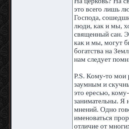
На церковь? На с
это всего лишь л
Господа, сошедши
люди, как и мы, 
священный сан. Э
как и мы, могут 
богатства на Зем
нам следует помн
P.S. Кому-то мои
заумным и скучны
это ересью, кому
занимательны. Я н
мнений. Одно гов
именоваться прор
отличие от многи