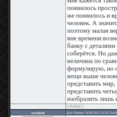
появилось простра
же появилось и вр
человек. А значи
поэтому малая ве
вне времени возм
банку с деталями 
соберётся. Но да
величина по срав
формулирую, но о
вещи выше челове
представить мир,
представить чет
изобразить лишь 
gorodeckii
Дата: Четверг, 14.06.2012, 01:28 | Соо