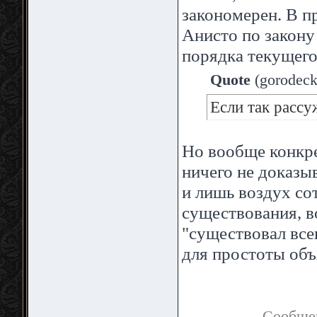
закономерен. В п
Анисто по закону
порядка текущего
Quote
(
gorodeck
Если так рассу
Но вообще конкре
ничего не доказыв
и лишь воздух со
существования, в
"существовал всег
для простоты объ
Сообще