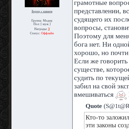
грамотные вопрос
представлении, в
Борец с каваем
судящего их после
Группа: Модер
Пол: [ муж ]
вопросы, станови
Награды:
3
Статус:
Оффлайн
Поэтому для меня
бога нет. Ни одно
хорошо, но почти 
Если же говорить
существе, которо
судить по текуще
забил на свой эк
вмешиваться
Quote
(
S@1t@R
Кто-то заложил
эти законы соз