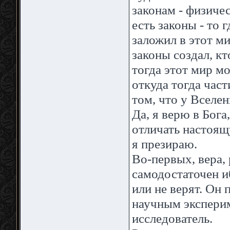
законам - физиче
есть законы - то 
заложил в этот ми
законы создал, кт
тогда этот мир м
откуда тогда час
том, что у Вселе
Да, я верю в Бога
отличать настоя
я презираю.
Во-первых, вера, 
самодостаточен иб
или не верят. Он 
научным экспериме
исследователь.