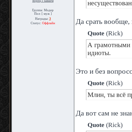
Борец с каваем
несуществован
Группа: Модер
Пол: [ муж ]
Награды:
3
Да срать вообще,
Статус:
Оффлайн
Quote
(
Rick
)
А грамотными 
идиоты.
Это и без вопрос
Quote
(
Rick
)
Млин, ты всё п
Да вот сам не зн
Quote
(
Rick
)