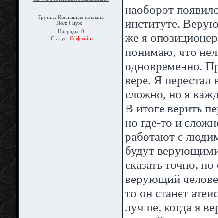
наоборот появило
Группа: Изгнанные из клана
институте. Верую
Пол: [ муж ]
Награды:
0
же я опозиционер,
Статус:
Оффлайн
понимаю, что нел
одновременно. Пр
вере. Я перестал 
сложно, но я кажд
В итоге верить пе
но где-то и слож
работают с людим
будут верующими,
сказать точно, по
верующий человек
то он станет атеис
лучше, когда я ве