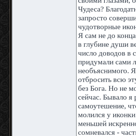
своими глазами, 
Чудеса? Благодат
запросто соверши
чудотворные икон
Я сам не до конц
в глубине души в
число доводов в с
придумали сами л
необъяснимого. Я
отбросить всю эту
без Бога. Но не м
сейчас. Бывало я 
самоутешение, что
молился у иконки.
меньшей искренно
сомневался - част