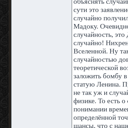
объяснять случай
сути это заявление
случайно получил
Мадоку. Очевидно 
случайность, эт
случайно! Нихрен
Вселенной. Ну так
случайностью дов
теоретической во
заложить бомбу в
статую Ленина. П
не так уж и случа
физике. То есть 
понимании времени
определённой точ
шансы, что с наш