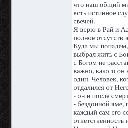
что наш общий мир
есть истинное слу
свечей.
Я верю в Рай и Ад
полное отсутствие
Куда мы попадем,
выбрал жить с Бог
с Богом не расста
важно, какого он
один. Человек, ко
отдалился от Нег
- он и после смер
- бездонной яме, 
каждый сам его с
ответственность н