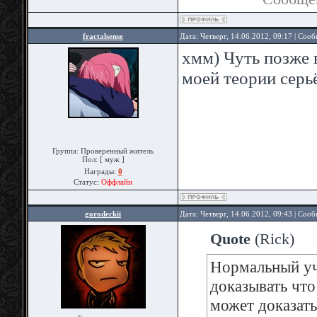
fractalsense
Дата: Четверг, 14.06.2012, 09:17 | Соо
хмм) Чуть позже 
моей теории серь
Группа: Проверенный житель
Пол: [ муж ]
Награды:
0
Статус:
Оффлайн
gorodeckii
Дата: Четверг, 14.06.2012, 09:43 | Соо
Quote
(
Rick
)
Нормальный учё
доказывать что
может доказать