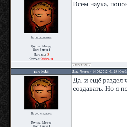
Всем наука, поц
Борец с каваем
Группа: Модер
Пол: [ муж ]
Награды:
3
Статус:
Оффлайн
gorodeckii
Дата: Четверг, 14.06.2012, 01:29 | Соо
Да, и ещё раздел 
создавать. Но я 
Борец с каваем
Группа: Модер
Пол: [ муж ]