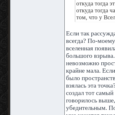
откуда тогда э
откуда тогда ч
том, что у Все
Если так рассужда
всегда? По-моему
вселенная появила
большого взрыва.
невозможно прост
крайне мала. Есл
было пространств
взялась эта точка
создал тот самый
говорилось выше,
убедительным. П
мне кажется тако