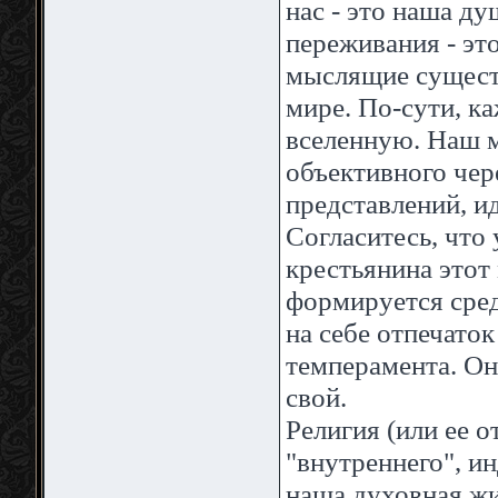
нас - это наша ду
переживания - эт
мыслящие сущест
мире. По-сути, к
вселенную. Наш 
объективного чер
представлений, ид
Согласитесь, что 
крестьянина этот
формируется сред
на себе отпечато
темперамента. Он 
свой.
Религия (или ее о
"внутреннего", и
наша духовная жи