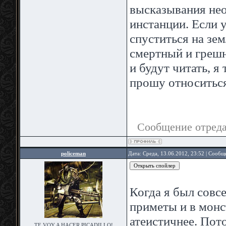
высказывания не
инстанции. Если 
спуститься на зем
смертный и грешн
и будут читать, я
прошу относиться
Сообщение отред
policeman
Дата: Среда, 13.06.2012, 23:52 | Сооб
Когда я был совсе
приметы и в монст
атеистичнее. Пото
TE VOY A HACER PICADILLO!