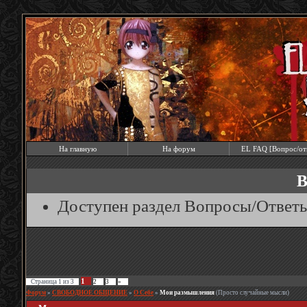
На главную
На форум
EL FAQ [Вопрос/от
В
Доступен раздел Вопросы/Ответ
1
Страница
1
из
3
2
3
»
Форум
»
СВОБОДНОЕ ОБЩЕНИЕ
»
О Себе
»
Мои размышления
(Просто случайные мысли)