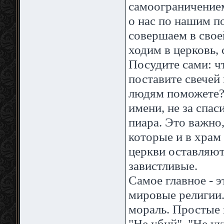
самоограничением 
о нас по нашим п
совершаем в своей
ходим в церковь,
Посудите сами: ч
поставите свечей
людям поможете? 
имени, не за спас
пиара. Это важно,
которые и в храм
церкви оставляют
завистливые.
Самое главное - э
мировые религии.
мораль. Простые 
"Не убий", "Не ук