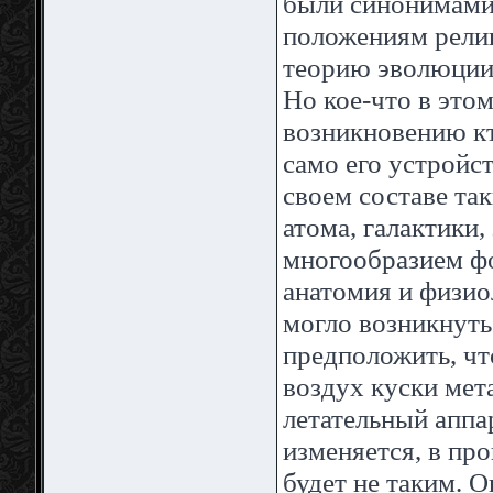
были синонимами.
положениям религ
теорию эволюции
Но кое-что в этом
возникновению кт
само его устройс
своем составе та
атома, галактики,
многообразием фо
анатомия и физиол
могло возникнуть
предположить, что
воздух куски мет
летательный аппар
изменяется, в про
будет не таким. 